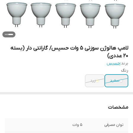
لامپ هالوژن سوزنی 5 وات حسیس/ گارانتی دار (بسته
20 عددی)
برند:
حسیس
رنگ
سفید
زرد
مشخصات
توان مصرفی
5 وات