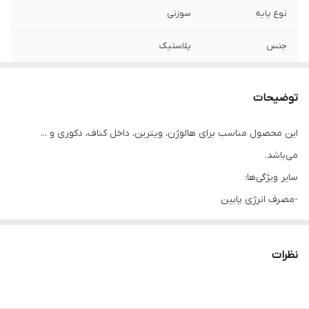
نوع پایه
سوزنی
جنس
پلاستیک
زاویه نور دهی
270 درجه
توضیحات
ولتاژ
240-220 ولت
این محصول مناسب برای هالوژن، ویترین، داخل کناف، دکوری و ...
طول عمر
15000 ساعت
می‌باشد.
ابعاد
4*5*5
سایر ویژگی‌ها:
-مصرف انرژی پایین
میزان روشنایی
450 لومن
-کاهش هزینه‌های انرژی
-مقاومت در برابر ضربه و شوک‌های مکانیکی
نظرات
-فاقد جیوه
-مقاومت بالا در برابر روشن و خاموش شدن زیاد