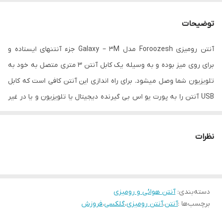
جنس بدنه
پلاستیک
توضیحات
تعداد خروجی
1
آنتن رومیزی Foroozesh مدل Galaxy – 3M جزء آنتنهای ایستاده و
تقویت کننده‌
دارد
برای روی میز بوده و به وسیله یک کابل آنتن 3 متری متصل به خود به
سیگنال
تلویزیون شما وصل میشود. برای راه اندازی این آنتن کافی است که کابل
طول کابل
3 متر
USB آنتن را به پورت یو اس بی گیرنده دیجیتال یا تلویزیون و یا در غیر
اینصورت میتوانید به کلگی که به همراه آنتن ارائه شده متصل
قابلیت گردش
دارد
کنید.پس از اتصال برق فیش آنتن را به ورودی گیرنده و یا TV وصل
نظرات
قدرت تقویت
32 db
کرد.
کننده(GAIN)
پس از اطمینان از اتصال برق و آنتن کاربر میتواند از منوی گیرنده
کابل کواکسیال
دارد
دیجیتال گزینه جستجوی دستی را انتخاب و سپس آنتن را انقدر جابه جا
دسته‌بندی
:
آنتن هوائی و رومیزی
کرده تا نوار کیفیت سیگنال به بیشترین و بالاترین کیفیت خود یعنی
فیش آنتن
دارد
برچسب‌ها :
آنتن
،
آنتن رومیزی
،
گلکسی
،
فروزش
معمولا 80 درصد برسد و شروع به کانال یابی کنید.
اقلام همراه
آداپتور و کابل برق