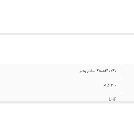
بل
:
کابل کواکسیال
۴۸۰x۲۹۰x۴۰ سانتی‌متر
۲۹۰ گرم
UHF
دیجیتال آنالوگ
آلومینیوم