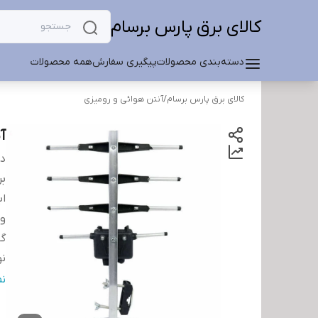
کالای برق پارس برسام
دسته‌بندی محصولات
پیگیری سفارش
همه محصولات
کالای برق پارس برسام
/
آنتن هوائی و رومیزی
آ
دس
بر
اب
و
گی
نو
ج
ن
تع