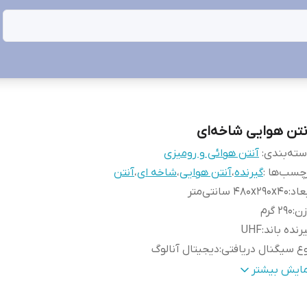
نتن هوایی شاخه‌ای
ته‌بندی
:
آنتن هوائی و رومیزی
چسب‌ها :
گیرنده
،
آنتن هوایی
،
شاخه ای
،
آنتن
عاد
:
۴۸۰x۲۹۰x۴۰ سانتی‌متر
زن
:
۲۹۰ گرم
رنده باند
:
UHF
ع سیگنال دریافتی
:
دیجیتال آنالوگ
نس بدنه
:
آلومینیوم
مایش بیشتر
داد خروجی
:
یک عدد