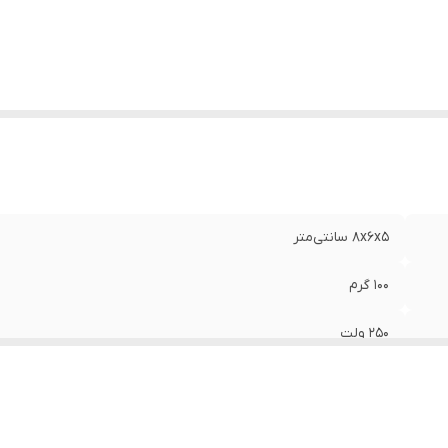
وع نصب
:
روکار
۸x۶x۵ سانتی‌متر
۱۰۰ گرم
۲۵۰ ولت
۱۰ آمپر
پلاستیک