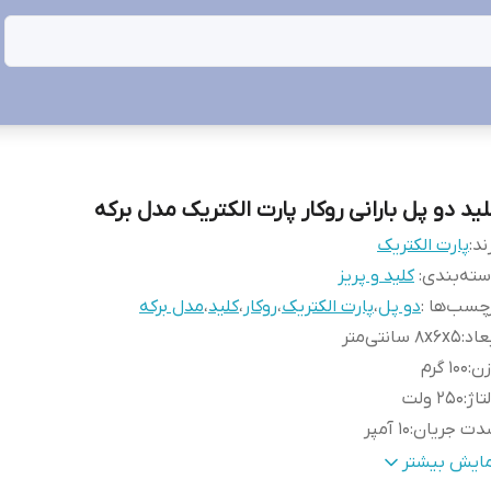
لید دو پل بارانی روکار پارت الکتریک مدل برکه
ند:
پارت الکتریک
ته‌بندی
:
کلید و پریز
چسب‌ها :
دو پل
،
پارت الکتریک
،
روکار
،
کلید
،
مدل برکه
عاد
:
۸x۶x۵ سانتی‌متر
زن
:
۱۰۰ گرم
تاژ
:
۲۵۰ ولت
دت جریان
:
۱۰ آمپر
نس
:
پلاستیک
مایش بیشتر