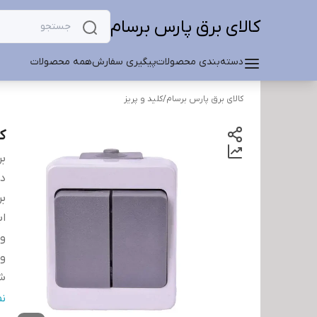
کالای برق پارس برسام
دسته‌بندی محصولات
پیگیری سفارش
همه محصولات
کالای برق پارس برسام
/
کلید و پریز
ک
بر
دس
بر
اب
و
ول
ش
ج
ن