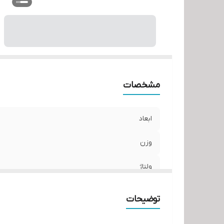
ن
مشخصات
ابعاد
وزن
ولتاژ
شدت جریان
توضیحات
جنس