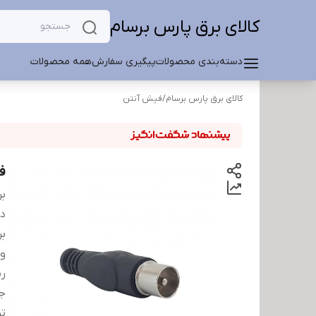
کالای برق پارس برسام
دسته‌بندی محصولات
پیگیری سفارش
همه محصولات
کالای برق پارس برسام
/
فیش آنتن
ف
بر
دس
بر
و
ر
ج
ت