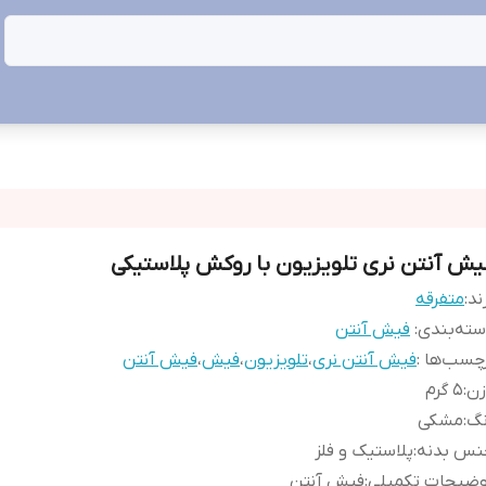
یش آنتن نری تلویزیون با روکش پلاستیکی
ند:
متفرقه
ته‌بندی
:
فیش آنتن
چسب‌ها :
فیش آنتن نری
،
تلویزیون
،
فیش
،
فیش آنتن
زن
:
5 گرم
نگ
:
مشکی
نس بدنه
:
پلاستیک و فلز
وضیحات تکمیلی
:
فیش آنتن