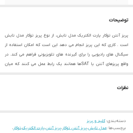
شدت جریان
16 آمپر
توضیحات
جنس ترمینال
پلی کربنات
پریز آنتن توکار پارت الکتریک مدل تابش، از نوع پریز توکار مدل تابش
جنس
پلی کربنات
است . کاری که این پریز انجام می دهد این است که امکان استفاده از
سیگنال های رادیویی را برای گیرنده های تلویزیونی فراهم می کند. در
واقع پریزهای آنتن یا SATها همانند یک رابط عمل می کنند که میان
گیرنده تلویزیونی و آنتن ارتباط برقرار می نمایند. پریز های آنتن در کل
به دو دسته ی پریز آنتن میانی و پریز آنتن انتهایی طبقه بندی می
نظرات
شوند که هر کدام با توجه به کارایی که دارد، مورد استفاده قرار می گیرد.
پریز میانی پریزی است که امکان انشعاب گرفتن از آن برای پریزهای دیگر
وجود دارد. اما در مدل های پریز انتهایی که در آخر پریزها قرار می گیرد
دسته‌بندی
:
کلید و پریز
دیگر امکان انشعاب گرفتن وجود ندارد.
برچسب‌ها :
مدل تابش
،
پریز آنتن توکار
،
پریز آنتن
،
پارت الکتریک
،
توکار
،
سیمی که برای کابل کشی آنتن مورد استفاده قرار می گیرد از نوع کابل