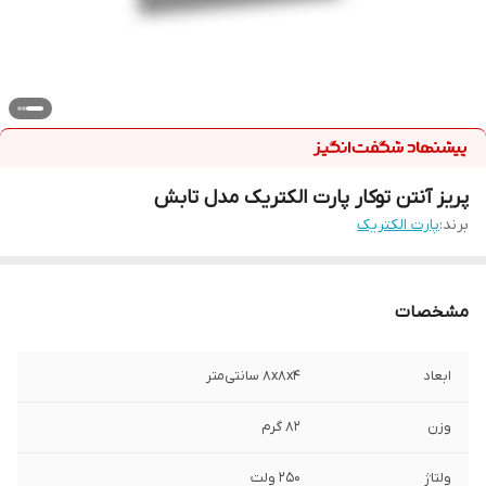
پریز آنتن توکار پارت الکتریک مدل تابش
برند:
پارت الکتریک
مشخصات
ابعاد
۸x۸x۴ سانتی‌متر
وزن
82 گرم
ولتاژ
250 ولت