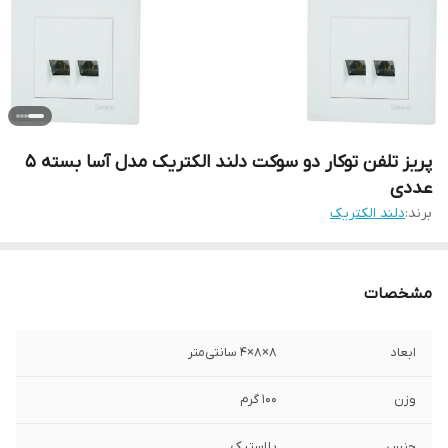
پریز تلفن توکار دو سوکت دلند الکتریک مدل آسا بسته 5
عددی
برند:
دلند الکتریک
مشخصات
ابعاد
۸×۸×۴ سانتی‌متر
وزن
100 گرم
جنس
پلاستیک