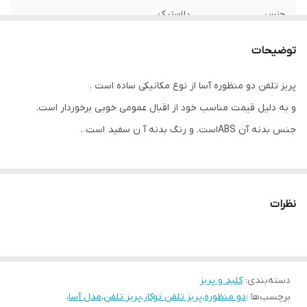
جنس
پلاستیک
وزن
100 گرم
توضیحات
پریز تلفن دو منظوره آسا از نوع مکانیکی ساده است .
و به دلیل قیمت مناسب خود از اقبال عمومی خوبی برخوردار است.
جنس بدنه آن ABSاست. و رنگ بدنه آ ن سفید است .
نظرات
دسته‌بندی
:
کلید و پریز
برچسب‌ها :
دو منظوره
،
پریز تلفن توکار
،
پریز تلفن
،
مدل آسا
،