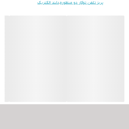
پریز تلفن توکار دو منظوره
،
دلند الکتریک