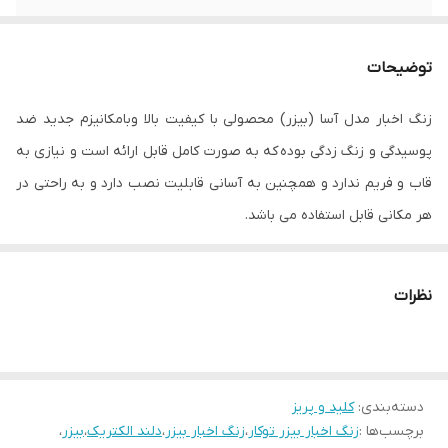
توضیحات
زنگ اخبار مدل آسا (بیزر) محصولی با کیفیت بالا وبامکانیزم جدید ضد
پوسیدگی و زنگ زدگی بوده که به صورت کامل قابل ارائه است و نیازی به
قاب و فریم ندارد و همچنین به آسانی قابلیت نصب دارد و به راحتی در
هر مکانی قابل استفاده می باشد.
زنگ بیزر یا اخبار دلند مدل آسا
قابلیت ست کردن با دکوراسیون و چیدمان اداری و خانگی
نظرات
دارای صدایی جذاب و آهنگین
مکانیزم قدیم قوی و بدنه مستحکم
مقاوم در برابر شکستگی و ترک خوردن
دسته‌بندی
:
ظاهر ساده و زیبا
کلید و پریز
برچسب‌ها :
زنگ اخبار بیزر توکار
،
زنگ اخبار بیزر
،
دلند الکتریک
،
بیزر
،
دارای استاندارد ایران