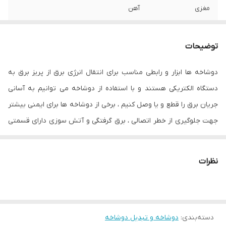
مغزی
آهن
توضیحات
دوشاخه ها ابزار و رابطی مناسب برای انتقال انرژی برق از پریز برق به
دستگاه الکتریکی هستند و با استفاده از دوشاخه می توانیم به آسانی
جریان برق را قطع و یا وصل کنیم ، برخی از دوشاخه ها برای ایمنی بیشتر
جهت جلوگیری از خطر اتصالی ، برق گرفتگی و آتش سوزی دارای قسمتی
به نام اتصال بدنه یا ارت ساخته شده اند که در صورت بروز اتصال سیم
برق با بدنه دستگاه باعث قطع جریان برق توسط کلید مینیاتوری شده و
نظرات
از برق گرفتگی محافظت می شود.
دوشاخه های برق طبق استاندار های هر کشور به شکل های مختلفی
تولید می شوند
دسته‌بندی
:
دوشاخه و تبدیل دوشاخه
1_دوشاخه های دارای یک شاخه به عنوان اتصال به ارت (زمین)هستند و