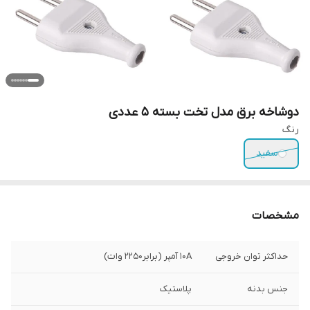
دوشاخه برق مدل تخت بسته 5 عددی
رنگ
سفید
مشخصات
حداکثر توان خروجی
10A آمپر (برابر2250 وات)
جنس بدنه
پلاستیک