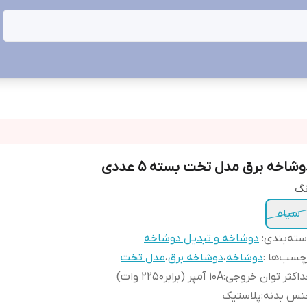
وشاخه برق مدل تخت بسته 5 عددی
نگ
سیاه
ته‌بندی
:
دوشاخه و تبدیل دوشاخه
چسب‌ها :
دوشاخه
،
دوشاخه برق
،
مدل تخت
اکثر توان خروجی
:
10A آمپر (برابر2250 وات)
نس بدنه
:
پلاستیک