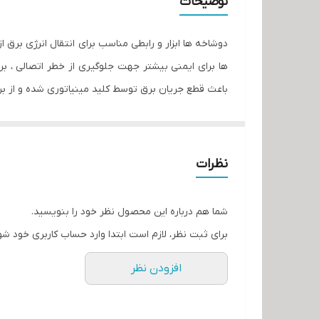
توضیحات
دوشاخه ها ابزار و رابطی مناسب برای انتقال انرژی برق ا
ها برای ایمنی بیشتر جهت جلوگیری از خطر اتصالی ، ب
باعث قطع جریان برق توسط کلید مینیاتوری شده و از 
دوشاخه های برق طبق استاندار های هر کشور به شکل 
1_دوشاخه های دارای یک شاخه به عنوان اتصال به ارت (زمین)هستند و وظیفه ی محافظت از اتصال کوتاه در وسیله برقی و جلوگیری از برق گرفتگی می باشد
2_دوشاخه های دارای یک شاخه اضافی بعنوان نشانه که
نظرات
دوشاخه تلفن به پریز برق)
دوشاخه ها متناسب با کاربردشان دارای تنوع زیادی هست
شما هم درباره این محصول نظر خود را بنویسید.
اساسی دارد همچنین هر دو موارد در قیمت محصول تأثی
برای ثبت نظر، لازم است ابتدا وارد حساب کاربری خود شو
دوشاخه برق مدل ساده ی بدون ارت به شکل تخت گزینه 
افزودن نظر
خروجی آن 10A آمپر (برابر2250 وات) می باشد و مقاوم در برابر گرما و رطوبت است.