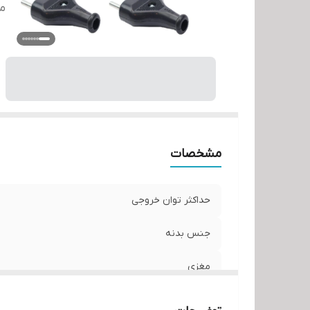
م
مشخصات
حداکثر توان خروجی
جنس بدنه
مغزی