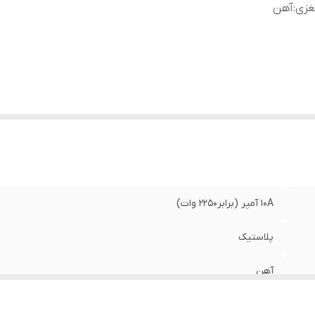
غزی
:
آهن
10A آمپر (برابر2250 وات)
پلاستیک
آهن