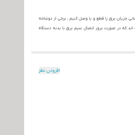
سانی جریان برق را قطع و یا وصل کنیم ، برخی از دوشاخه
اند که در صورت بروز اتصال سیم برق با بدنه دستگاه
اتصال اشتباه دوشاخه به پریز نا مناسب ( مثل اتصال
افزودن نظر
یی دارد ، مغزی (میله) آن ها در عبور جریان برق نقش
غزی (میله) آن از آهن ساخته شده است. حداکثر توان