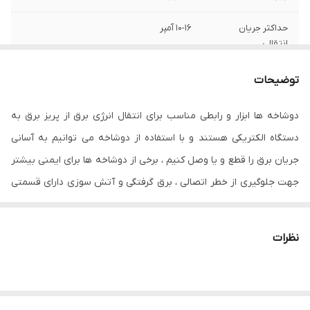
حداکثر جریان
۱۰-۱۶ آمپر
انتقالی
حداکثر توان قابل
2500
توضیحات
پشتیبانی
دوشاخه ها ابزار و رابطی مناسب برای انتقال انرژی برق از پریز برق به
ولتاژ کاری
250 ولت
دستگاه الکتریکی هستند و با استفاده از دوشاخه می توانیم به آسانی
جریان برق را قطع و یا وصل کنیم ، برخی از دوشاخه ها برای ایمنی بیشتر
جهت جلوگیری از خطر اتصالی ، برق گرفتگی و آتش سوزی دارای قسمتی
به نام اتصال بدنه یا ارت ساخته شده اند که در صورت بروز اتصال سیم
برق با بدنه دستگاه باعث قطع جریان برق توسط کلید مینیاتوری شده و
نظرات
از برق گرفتگی محافظت می شود.
دوشاخه های برق طبق استاندار های هر کشور به شکل های مختلفی
تولید می شوند