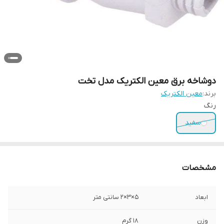
دوشاخه برق معین الکتریک مدل تخت
برند:
معین الکتریک
رنگ
سفید
مشخصات
ابعاد
5×3×2 سانتی متر
وزن
۱۸ گرم