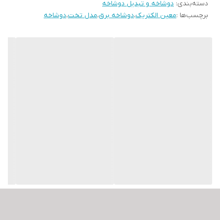
دسته‌بندی
:
دوشاخه و تبدیل دوشاخه
1_دوشاخه های دارای یک شاخه به عنوان اتصال به ارت (زمین)هستند و
برچسب‌ها :
معین الکتریک
،
دوشاخه برق
،
مدل تخت
،
دوشاخه
وظیفه ی محافظت از اتصال کوتاه در وسیله برقی و جلوگیری از برق
گرفتگی می باشد
2_دوشاخه های دارای یک شاخه اضافی بعنوان نشانه که اغلب از جنس
پلاستیک و یا مواد نارسانا تولید می شوند برای جلوگیری از اتصال اشتباه
دوشاخه به پریز نا مناسب ( مثل اتصال دوشاخه تلفن به پریز برق)
دوشاخه ها متناسب با کاربردشان دارای تنوع زیادی هستند. جنس بدنه
دوشاخه ی برق در کیفیت استفاده و ماندگاری آن ها تأثیر بسزایی دارد ،
مغزی (میله) آن ها در عبور جریان برق نقش اساسی دارد همچنین هر
دو موارد در قیمت محصول تأثیر گذار هستند
دوشاخه نیم تخت معین الکتریک مدل ساده گزینه ی مناسبی برای
انتخاب است ، جنس بدنه ی این دوشاخه پلاستیک بوده و مغزی (میله)
آن از آهن ساخته شده است. حداکثر توان خروجی آن 10A آمپر (برابر2250
وات) می باشد و مقاوم در برابر گرما و رطوبت است.