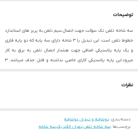
وزن
50 گرم
توضیحات
توضیحات پریز
تبدیل سوکت به سه شاخه تلفن امکان تبدیل
سه شاخه تلفن به دوشاخه با بریدن میله
سه شاخه تلفن تک سوکت جهت اتصال سیم تلفن به پریز های استاندارد
وسط
خطوط تلفن است. این تبدیل یا 3 شاخه دارای سه پایه که دو پایه فلزی
حداکثر جریان
۲۵۰ وات
و یک پایه پلاستیکی اضافی جهت هشدار اتصال تلفن به برق به کار
انتقالی
میرود.این پایه پلاستیکی کارای خاصی نداشته و قابل حذف میباشد. 3
شاخه تلفن تک سوکت با تک پورت RJ11 ورودی با قابلیت اتصال تلفن یا
مودم به یک پریز تلفن را دارد.
نظرات
دسته‌بندی
:
دوشاخه و تبدیل دوشاخه
برچسب‌ها :
سه شاخه تلفن
،
تهران الکتریک
،
سه شاخه