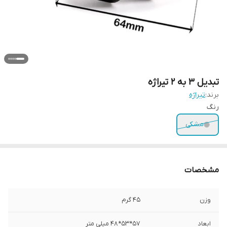
تبدیل 3 به 2 تیراژه
برند:
تیراژه
رنگ
مشکی
مشخصات
وزن
45 گرم
ابعاد
57*53*48 میلی متر