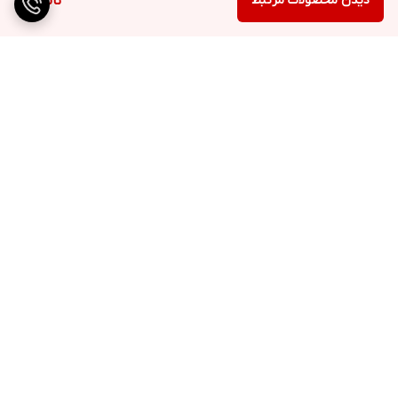
دیدن محصولات مرتبط
ناموجود
برگشت به بالا
ارسال ویژه
پشتیبانی ۲۴ ساعته
۷ روز ضمانت بازگشت کالا
پرداخت در محل