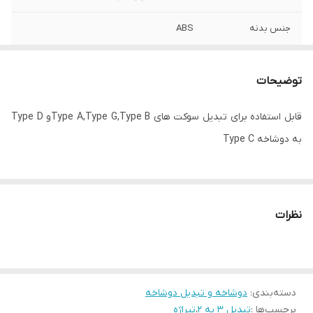
جنس بدنه
ABS
حداکثر توان قابل
۱۰۰۰ وات
پشتیبانی
توضیحات
حداکثر جریان
۱۶ آمپر
قابل استفاده برای تبدیل سوکت های Type A,Type G,Type Bو Type D
انتقالی
به دوشاخه Type C
چندراهی برق و
تلفن همراه - صوتی و تصویری - کامپیوتر -
محافظ ولتاژ سازگار
ماشین لباسشویی
با
نظرات
ولتاژ برق
۲۲۰ ولت
دسته‌بندی
:
دوشاخه و تبدیل دوشاخه
برچسب‌ها :
تبدیل 3 به 2
،
تیراژه