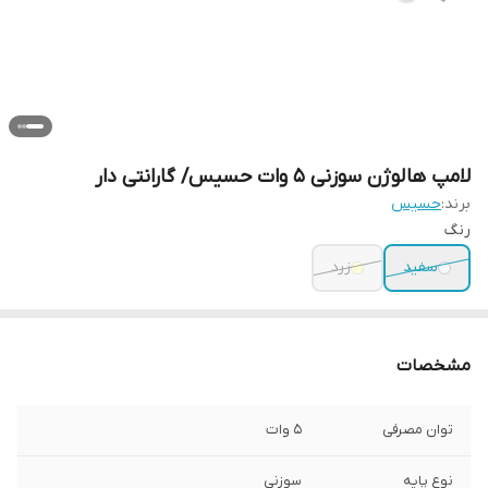
لامپ هالوژن سوزنی 5 وات حسیس/ گارانتی دار
برند:
حسیس
رنگ
سفید
زرد
مشخصات
توان مصرفی
5 وات
نوع پایه
سوزنی