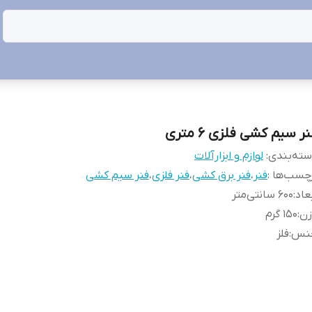
ر سیم کشی فلزی 6 متری
ته‌بندی
:
لوازم و ابزارآلات
چسب‌ها :
فنر
،
فنر برق کشی
،
فنر فلزی
،
فنر سیم کشی
عاد
:
۶۰۰ سانتی‌متر
زن
:
150 گرم
نس
:
فلز