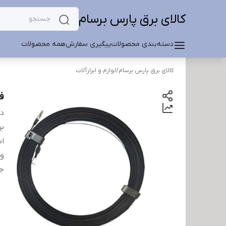
کالای برق پارس برسام
دسته‌بندی محصولات
پیگیری سفارش
همه محصولات
کالای برق پارس برسام
/
لوازم و ابزارآلات
فن
دس
بر
اب
و
ج