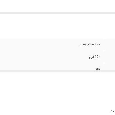
۶۰۰ سانتی‌متر
150 گرم
فلز
ید.