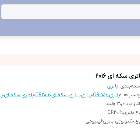
تری سکه ای 2016
ته‌بندی
:
باتری
چسب‌ها :
باتری CR2016
،
باتری
،
باتری سکه ای
،
CR2016
،
باطری سکه ای
،
با
تاژ باتری
:
3 ولت
ع باتری
:
CR2016
ع تکنولوژی باتری
:
لیتیومی