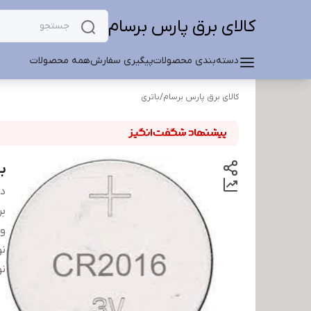
کالای برق پارس برسام
دسته‌بندی محصولات
پیگیری سفارش
همه محصولات
کالای برق پارس برسام
/
باتری
با
دس
بر
ول
نو
نو