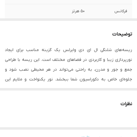
فرکانس
50 هرتز
نوع لامپ
ال ای دی
توضیحات
توان
7 ولت
ریسه‌های شلنگی ال ای دی وایرلس یک گزینه مناسب برای ایجاد
جنس محافظ
پلاستیک
نورپردازی زیبا و کاربردی در فضاهای مختلف است. این ریسه با طراحی
توضیحات
همراه رابط
جمع و جور و مدرن، به راحتی می‌تواند در هر محیطی نصب شود و
جلوه‌ای خاص به دکوراسیون شما ببخشد. نور یکنواخت و ملایم این
میزان روشنایی
۱۹۰۰ لومن
ریسه، مناسب برای استفاده در اتاق خواب، کافه‌ها، فروشگاه‌ها و حتی
محیط‌های اداری است. این ریسه به راحتی می‌تواند نقاط مختلف را
نظرات
تزئین کرده و به زیبایی فضا اضافه کند. فناوری ال ای دی به کار رفته در
این محصول، مصرف انرژی پایین و عمر طولانی را تضمین می‌کند، که به
صرفه‌جویی در هزینه‌ها کمک می‌کند. نصب آسان و وزن سبک این ریسه،