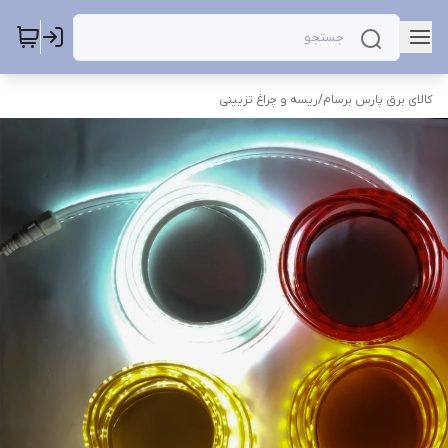
کالای برق پارس برسام
/
ریسه و چراغ تزیینی