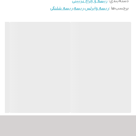
دسته‌بندی
:
ریسه و چراغ تزیینی
آن را برای هر نوع پروژه دکوراسیونی ایده‌آل می‌سازد. با ریسه های ال ای
برچسب‌ها :
ریسه وایرلس
،
ریسه
،
ریسه شلنگی
دی ، می‌توانید فضایی دلپذیر و شیک ایجاد کنید و لحظات خاص خود را با
نورپردازی جذاب زنده‌تر کنید.