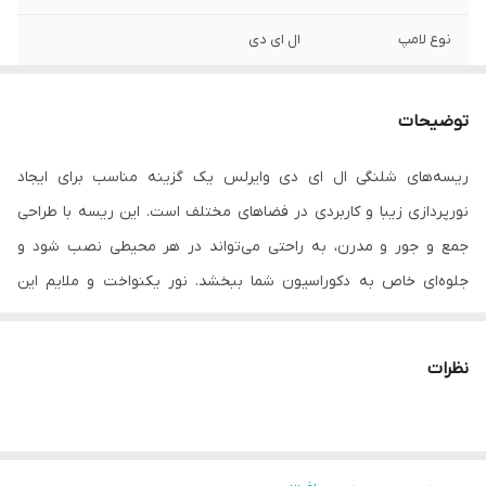
نوع لامپ
ال ای دی
توان
7 ولت
توضیحات
جنس محافظ
پلاستیک
ریسه‌های شلنگی ال ای دی وایرلس یک گزینه مناسب برای ایجاد
فرکانس
50 هرتز
نورپردازی زیبا و کاربردی در فضاهای مختلف است. این ریسه با طراحی
توضیحات
همراه رابط
جمع و جور و مدرن، به راحتی می‌تواند در هر محیطی نصب شود و
جلوه‌ای خاص به دکوراسیون شما ببخشد. نور یکنواخت و ملایم این
میزان روشنایی
۱۹۰۰ لومن
ریسه، مناسب برای استفاده در اتاق خواب، کافه‌ها، فروشگاه‌ها و حتی
محیط‌های اداری است. این ریسه به راحتی می‌تواند نقاط مختلف را
نظرات
تزئین کرده و به زیبایی فضا اضافه کند. فناوری ال ای دی به کار رفته در
این محصول، مصرف انرژی پایین و عمر طولانی را تضمین می‌کند، که به
صرفه‌جویی در هزینه‌ها کمک می‌کند. نصب آسان و وزن سبک این ریسه،