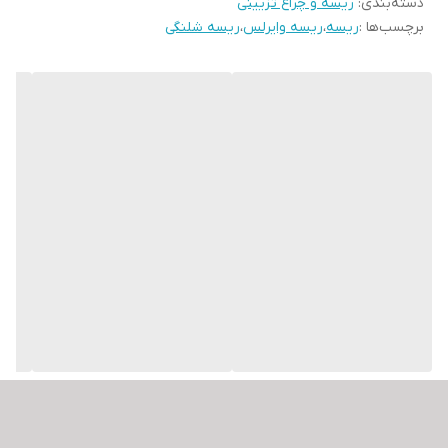
دسته‌بندی
:
ریسه و چراغ تزیینی
آن را برای هر نوع پروژه دکوراسیونی ایده‌آل می‌سازد. با ریسه های ال ای
برچسب‌ها :
ریسه
،
ریسه وایرلس
،
ریسه شلنگی
دی ، می‌توانید فضایی دلپذیر و شیک ایجاد کنید و لحظات خاص خود را با
نورپردازی جذاب زنده‌تر کنید.