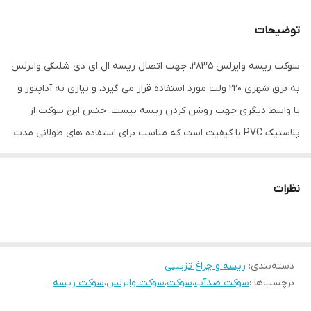
توضیحات
سوکت ریسه وایرلس ۲۸۳۵، جهت اتصال ریسه ال ای دی شلنگی وایرلس
به برق شهری ۲۲۰ ولت مورد استفاده قرار می گیرد، و نیازی به آداپتور و
یا واسط دیگری جهت روشن کردن ریسه نیست. جنس این سوکت از
پلاستیک PVC با کیفیت است که مناسب برای استفاده های طولانی مدت
می باشد. همچنین در بازار سوکت ریسه شلنگی به کانکتور ریسه و یا
رابط ریسه نیز معروف است.
نظرات
قسمت اتصال یه ریسه این سوکت قفل شو (کلیپسی) طراحی شده است
و این امر باعث صد آب شدن این محصول شده است.
در عصر تکنولوژی و نوآوری، “سوکت ریسه وایرلس ۲۸۳۵” به عنوان یکی
دسته‌بندی
:
ریسه و چراغ تزیینی
از پیشرفت‌های برجسته در زمینه نورپردازی شناخته می‌شود. این سوکت،
برچسب‌ها :
سوکت ضدآب
،
سوکت
،
سوکت وایرلس
،
سوکت ریسه
که برای اتصال ریسه‌های LED شلنگی وایرلس ۲۸۳۵ به برق شهری
طراحی شده، نیازی به آداپتور یا واسط دیگری برای روشنایی ندارد.