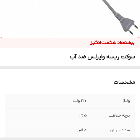
سوکت ریسه وایرلس ضد آب
مشخصات
ولتاژ
220 ولت
درجه حفاظت
IP۶۵
شدت جریان
۸ آمپر