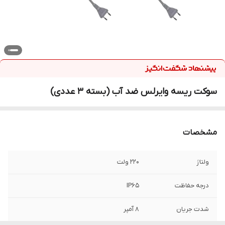
سوکت ریسه وایرلس ضد آب (بسته 3 عددی)
مشخصات
ولتاژ
220 ولت
درجه حفاظت
IP۶۵
شدت جریان
۸ آمپر