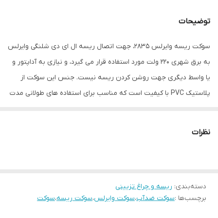
توضیحات
سوکت ریسه وایرلس ۲۸۳۵، جهت اتصال ریسه ال ای دی شلنگی وایرلس
به برق شهری ۲۲۰ ولت مورد استفاده قرار می گیرد، و نیازی به آداپتور و
یا واسط دیگری جهت روشن کردن ریسه نیست. جنس این سوکت از
پلاستیک PVC با کیفیت است که مناسب برای استفاده های طولانی مدت
می باشد. همچنین در بازار سوکت ریسه شلنگی به کانکتور ریسه و یا
رابط ریسه نیز معروف است.
نظرات
قسمت اتصال یه ریسه این سوکت قفل شو (کلیپسی) طراحی شده است
و این امر باعث صد آب شدن این محصول شده است.
در عصر تکنولوژی و نوآوری، “سوکت ریسه وایرلس ۲۸۳۵” به عنوان یکی
دسته‌بندی
:
ریسه و چراغ تزیینی
از پیشرفت‌های برجسته در زمینه نورپردازی شناخته می‌شود. این سوکت،
برچسب‌ها :
سوکت ضدآب
،
سوکت وایرلس
،
سوکت ریسه
،
سوکت
که برای اتصال ریسه‌های LED شلنگی وایرلس ۲۸۳۵ به برق شهری
طراحی شده، نیازی به آداپتور یا واسط دیگری برای روشنایی ندارد.