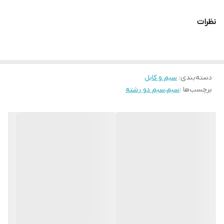
روکش
پلاستیک
نظرات
رنگ
سفید
جنس هسته
مس
دسته‌بندی
:
سیم و کابل
سایر توضیحات
دارای علامت استاندارد و کد رهگیری وزارت
برچسب‌ها :
سیم
،
سیم دو رشته
صمت
نوع سیم
افشان