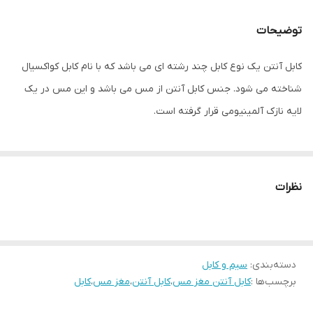
جنس مغزی کابل
مس
توضیحات
امپدانس
۷۵ اهم
کابل آنتن یک نوع کابل چند رشته ای می باشد که با نام کابل کواکسیال
سایر توضیحات
دارای شیلد محافظ
شناخته می شود. جنس کابل آنتن از مس می باشد و این مس در یک
لایه نازک آلمینیومی قرار گرفته است.
نظرات
دسته‌بندی
:
سیم و کابل
برچسب‌ها :
کابل آنتن مغز مس
،
کابل آنتن
،
مغز مس
،
کابل