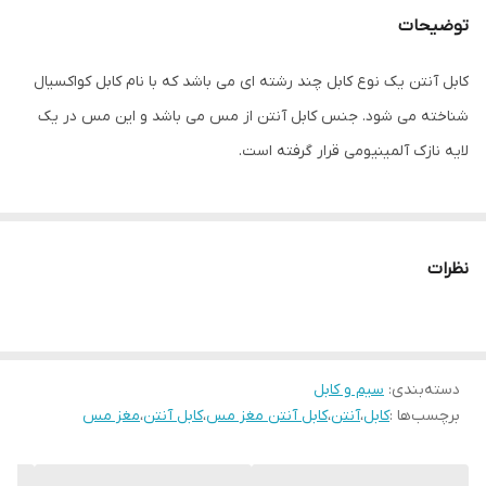
توضیحات
امپدانس
۷۵ اهم
کابل آنتن یک نوع کابل چند رشته ای می باشد که با نام کابل کواکسیال
سایر توضیحات
دارای شیلد محافظ
شناخته می شود. جنس کابل آنتن از مس می باشد و این مس در یک
لایه نازک آلمینیومی قرار گرفته است.
نظرات
دسته‌بندی
:
سیم و کابل
برچسب‌ها :
کابل
،
آنتن
،
کابل آنتن مغز مس
،
کابل آنتن
،
مغز مس