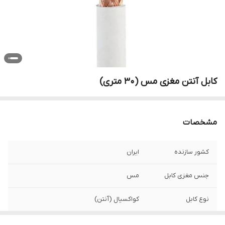
کابل آنتن مغزی مس (30 متری)
مشخصات
کشور سازنده
ایران
جنس مغزی کابل
مس
نوع کابل
کواکسیال (آنتن)
فرکانس
50 هرتز