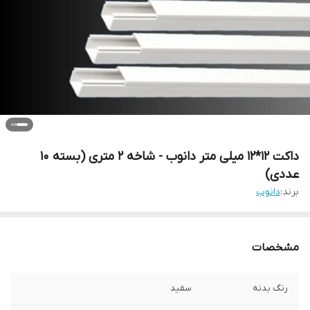
داکت 12*12 میلی متر دانوب - شاخه 2 متری (بسته 10
عددی)
برند:
دانوب
مشخصات
رنگ بدنه
سفید