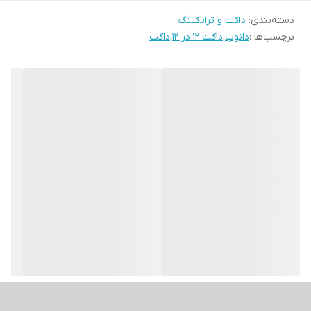
دسته‌بندی
:
انعطاف‌پذیری مطلوب
داکت و ترانکینگ
برچسب‌ها :
دانوب
،
داکت 12 در 12
،
داکت
سطح صاف و صیقلی
دارای امکان رنگ آمیزی
طراحی بر اساس استاندارد IEC 61084-2-1 و 50085 DIN EN
حفاظت در برابر فشار از کابل‌ها