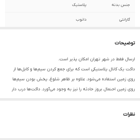
جنس بدنه
پلاستیک
گارانتی
دانوب
دمای کاری (سانتی
منفی 15 تا مثبت 60
گراد)
توضیحات
طول شاخه
2 متر
ارسال فقط در شهر تهران امکان پذیر است.
داکت یک کانال پلاستیکی است که برای جمع کردن سیم‌ها و کابل‌ها از
روی زمین استفاده می‌شود. علاوه بر ظاهر شلوغ، پخش بودن سیم‌ها
روی زمین احنمال بروز حادثه را نیز به وجود می‌آورد. داکت‌ها درب دار
هستند و سیم و کابل‌های داخل کانال آن‌ها دیده نمی‌شود. بنابراین باعث
بهتر شدن فضا می‌شوند. ویژگی‌های داکت دانوب عبارتند از:
نظرات
امکان نصب پارتیشن جهت جداسازی کابل‌های عبوری
ساختار غیرقابل اشتغال و مقاوم در دمای منفی 15 تا 60 درجه
سانتی‌گراد