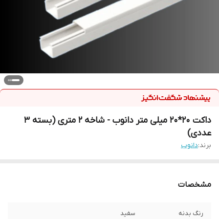
داکت 20*20 میلی متر دانوب - شاخه 2 متری (بسته 3
عددی)
برند:
دانوب
مشخصات
رنگ بدنه
سفید