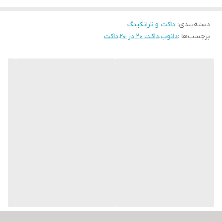
سانتی‌گراد
دسته‌بندی
:
انعطاف‌پذیری مطلوب
داکت و ترانکینگ
برچسب‌ها :
دانوب
،
داکت 20 در 20
،
داکت
سطح صاف و صیقلی
دارای امکان رنگ آمیزی
طراحی بر اساس استاندارد IEC 61084-2-1 و 50085 DIN EN
حفاظت در برابر فشار از کابل‌ها