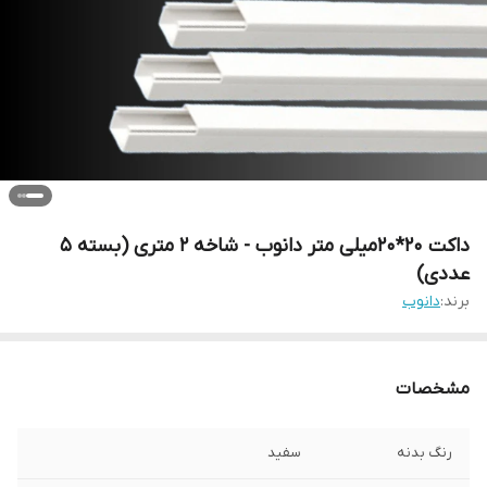
داکت 20*20میلی متر دانوب - شاخه 2 متری (بسته 5
عددی)
برند:
دانوب
مشخصات
رنگ بدنه
سفید