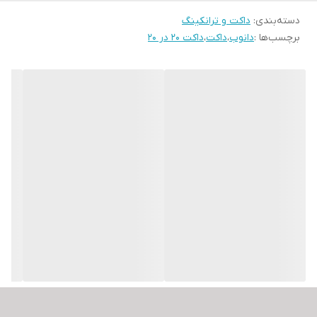
دسته‌بندی
:
انعطاف‌پذیری مطلوب
داکت و ترانکینگ
برچسب‌ها :
دانوب
،
داکت
،
داکت 20 در 20
سطح صاف و صیقلی
دارای امکان رنگ آمیزی
طراحی بر اساس استاندارد IEC 61084-2-1 و 50085 DIN EN
حفاظت در برابر فشار از کابل‌ها