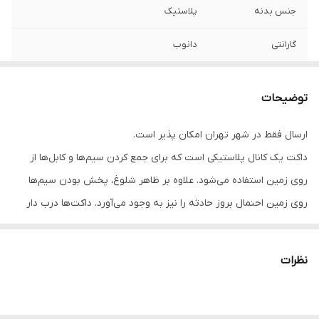
جنس بدنه
پلاستیک
گارانتی
دانوب
دمای کاری (سانتی
منفی 15 تا مثبت 60
گراد)
توضیحات
طول شاخه
2 متر
ارسال فقط در شهر تهران امکان پذیر است.
داکت یک کانال پلاستیکی است که برای جمع کردن سیم‌ها و کابل‌ها از
روی زمین استفاده می‌شود. علاوه بر ظاهر شلوغ، پخش بودن سیم‌ها
روی زمین احنمال بروز حادثه را نیز به وجود می‌آورد. داکت‌ها درب دار
هستند و سیم و کابل‌های داخل کانال آن‌ها دیده نمی‌شود. بنابراین باعث
بهتر شدن فضا می‌شوند. ویژگی‌های داکت دانوب عبارتند از:
نظرات
امکان نصب پارتیشن جهت جداسازی کابل‌های عبوری
ساختار غیرقابل اشتغال و مقاوم در دمای منفی 15 تا 60 درجه
سانتی‌گراد