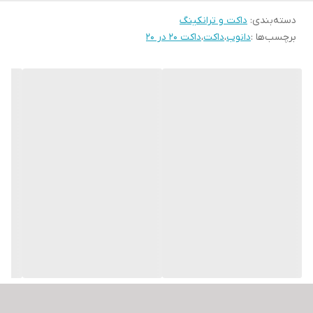
دسته‌بندی
:
انعطاف‌پذیری مطلوب
داکت و ترانکینگ
برچسب‌ها :
دانوب
،
داکت
،
داکت 20 در 20
سطح صاف و صیقلی
دارای امکان رنگ آمیزی
طراحی بر اساس استاندارد IEC 61084-2-1 و 50085 DIN EN
حفاظت در برابر فشار از کابل‌ها