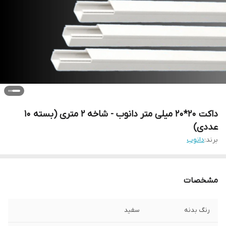
داکت 20*20 میلی متر دانوب - شاخه 2 متری (بسته 10
عددی)
برند:
دانوب
مشخصات
رنگ بدنه
سفید