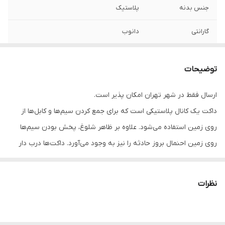
جنس بدنه
پلاستیک
گارانتی
دانوب
دمای کاری (سانتی
منفی 15 تا مثبت 60
گراد)
توضیحات
طول شاخه
2 متر
ارسال فقط در شهر تهران امکان پذیر است.
داکت یک کانال پلاستیکی است که برای جمع کردن سیم‌ها و کابل‌ها از
روی زمین استفاده می‌شود. علاوه بر ظاهر شلوغ، پخش بودن سیم‌ها
روی زمین احنمال بروز حادثه را نیز به وجود می‌آورد. داکت‌ها درب دار
هستند و سیم و کابل‌های داخل کانال آن‌ها دیده نمی‌شود. بنابراین باعث
بهتر شدن فضا می‌شوند. ویژگی‌های داکت دانوب عبارتند از:
نظرات
امکان نصب پارتیشن جهت جداسازی کابل‌های عبوری
ساختار غیرقابل اشتغال و مقاوم در دمای منفی 15 تا 60 درجه
سانتی‌گراد