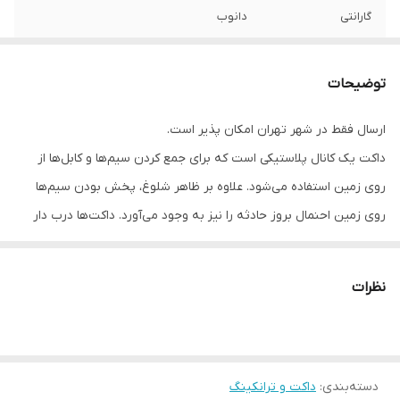
گارانتی
دانوب
دمای کاری (سانتی
منفی 15 تا مثبت 60
گراد)
توضیحات
طول شاخه
2 متر
ارسال فقط در شهر تهران امکان پذیر است.
داکت یک کانال پلاستیکی است که برای جمع کردن سیم‌ها و کابل‌ها از
روی زمین استفاده می‌شود. علاوه بر ظاهر شلوغ، پخش بودن سیم‌ها
روی زمین احنمال بروز حادثه را نیز به وجود می‌آورد. داکت‌ها درب دار
هستند و سیم و کابل‌های داخل کانال آن‌ها دیده نمی‌شود. بنابراین باعث
بهتر شدن فضا می‌شوند.
نظرات
داکت پشت چسب دار دانوب ، محصولی از شرکت دانوب است که برای
سازماندهی و پنهان کردن سیم‌ها و کابل‌ها در خانه ، محل کار و فضاهای
تجاری کاربرد دارد. این نوع داکت از جنس PVC باکیفیت ساخته شده و
دسته‌بندی
:
داکت و ترانکینگ
مزایای متعددی از جمله موارد زیر را ارائه می‌دهد: