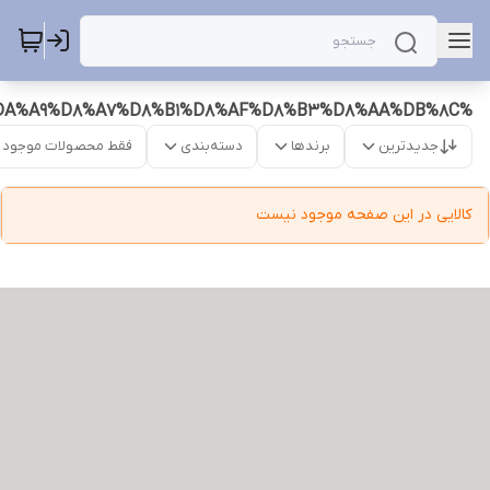
%DA%A9%D8%A7%D8%B1%D8%AF%D8%B3%D8%AA%DB%8C
جدیدترین
برندها
دسته‌بندی
فقط محصولات موجود
کالایی در این صفحه موجود نیست