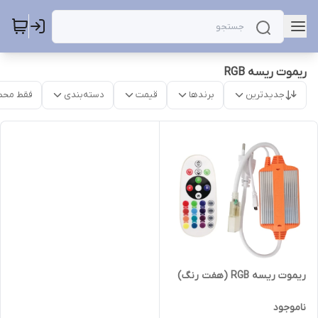
ریموت ریسه RGB
جدیدترین
برندها
قیمت
دسته‌بندی
فقط محص
ریموت ریسه RGB (هفت رنگ)
ناموجود