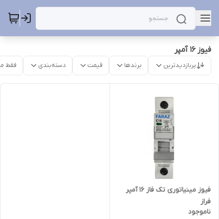
فیوز 16 آمپر
پربازدیدترین
برندها
قیمت
دسته‌بندی
فقط م
فیوز مینیاتوری تک فاز 16 آمپر
فراز
ناموجود