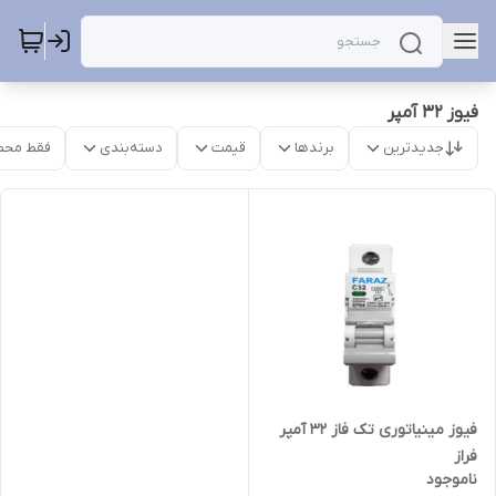
فیوز 32 آمپر
جدیدترین
برندها
قیمت
دسته‌بندی
فقط محص
فیوز مینیاتوری تک فاز 32 آمپر
فراز
ناموجود