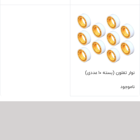
نوار تفلون (بسته 10 عددی)
ناموجود