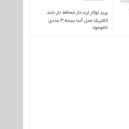
پریز توکار ارت دار محافظ دار دلند
الکتریک مدل آسا بسته 3 عددی
ناموجود