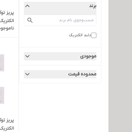
برند
پریز توک
الکتریک م
ناموجود
دلند الکتریک
موجودی
محدوده قیمت
پریز توک
الکتریک م