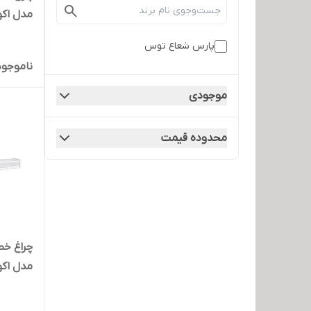
مدل اکورن - 20
پارس شعاع توس
ناموجود
موجودی
محدوده قیمت
مدل اکورن - 80