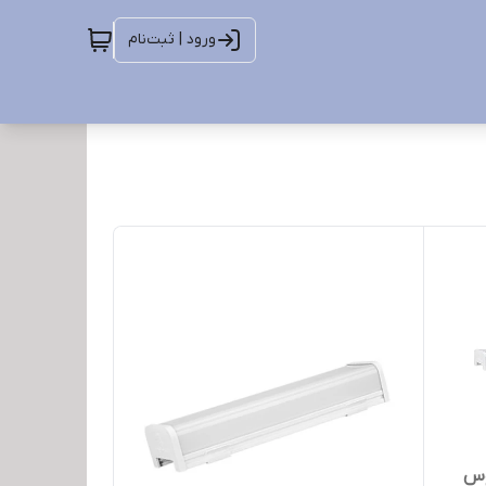
ورود | ثبت‌نام
 توس