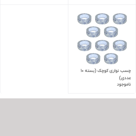
چسب نواری کوچک (بسته 10
عددی)
ناموجود