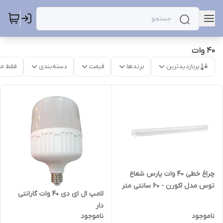
40 وات
پربازدیدترین
برندها
قیمت
دسته‌بندی
فقط م
چراغ خطی 40 وات پارس شعاع
توس مدل اکورن - 60 سانتی متر
لامپ ال ای دی 40 وات گارانتی
دار
ناموجود
ناموجود