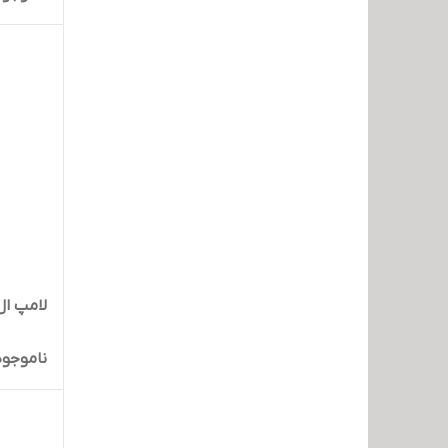
لامپ ال ای دی 20
ناموجود