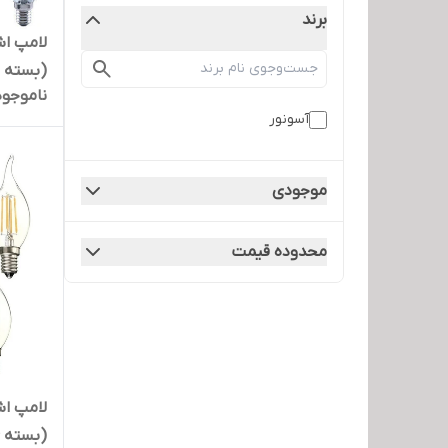
برند
(بسته 10 عددی)
ناموجود
آسونور
موجودی
محدوده قیمت
(بسته 6 عددی)