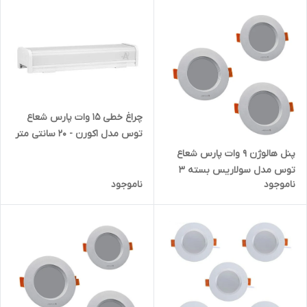
چراغ خطی 15 وات پارس شعاع
توس مدل اکورن - 20 سانتی متر
پنل هالوژن 9 وات پارس شعاع
توس مدل سولاریس بسته 3
ناموجود
ناموجود
عددی