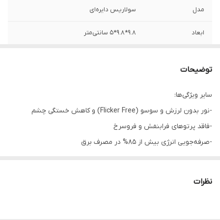
مدل
سولاریس دایره‌ای
ابعاد
9.8*9.8*5 سانتی‌متر
ولتاژ
185-245 ولت
توضیحات
وزن
135 گرم
سایر ویژگی‌ها:
مدت گارانتی
15 ماه
-نور بدون لرزش و سوسو (Flicker Free) و کاهش خستگی چشم
زاویه نوردهی
100 درجه
-فاقد پرتوهای فرابنفش و فروسرخ
-صرفه‌جویی انرژی بیش از 85% در مصرف برق
شکل
سقفی توکار
-سازگار با محیط زیست به دلیل عاری بودن از مواد سمی جیوه، سرب و
بازه توان مصرفی
5.5 تا 10 وات
گازهای شیمیایی و منطبق بر استاندارد بین‌المللی RoHS
نظرات
-کاهش انتشارگازهای گلخانه‌ای
فرکانس
50 - 60 هرتز
قطر برش سقف
70 میلی‌متر