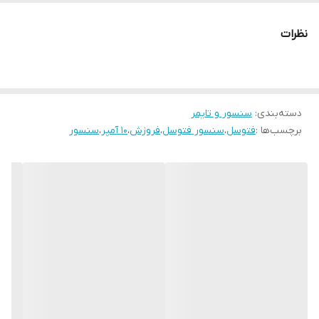
صرفه‌جویی در مصرف برق - فرکانس: ۵۰ هرتز
نظرات
جریان
10 آمپر
محدوده ولتاژ کاری
۱۴۰-۲۴۰ ولت
دسته‌بندی
:
سنسور و تایمر
برچسب‌ها :
فتوسل
،
سنسور فتوسل
،
فروزش
،
10 آمپر
،
سنسور