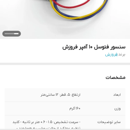
سنسور فتوسل 10 آمپر فروزش
برند:
فروزش
مشخصات
ابعاد
ارتفاع: ۵، قطر: ۱2 سانتی‌متر
وزن
160 گرم
سایر توضیحات
- سرعت تشخیص: ۱.۵ - ۰.۶ متر بر ثانیه - کلید
تنظیم عملکرد از حالت روشن به هوشمند -