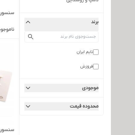
لامپ و روشنایی
سنسور س
برند
ناموجود
تایم ایران
فروزش
موجودی
محدوده قیمت
سنسور پر