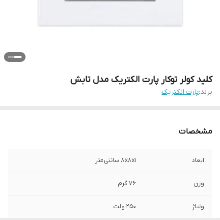
کلید کولر توکار پارت الکتریک مدل تابش
برند:
پارت الکتریک
مشخصات
ابعاد
۸x۸x۱ سانتی‌متر
وزن
76 گرم
ولتاژ
250 ولت