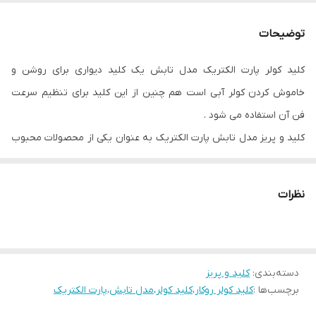
شدت جریان
16 آمپر
توضیحات
جنس ترمینال
پلی کربنات
کلید کولر پارت الکتریک مدل تابش یک کلید دیواری برای روشن و
خاموش کردن کولر آبی است هم چنین از این کلید برای تنظیم سرعت
فن آن استفاده می شود .
کلید و پریز مدل تابش پارت الکتریک به عنوان یکی از محصولات محبوب
این برند ، با کیفیت بالا و قیمت مناسب شناخته می‌ شود . طراحی ساده و
اتصال مکانیزم و رویه به یکدیگر ، باعث کاهش قیمت این محصولات
نظرات
نسبت به رقبا می‌ شود . این کلید دارای طراحی ساده و شیکی است که آن
را به انتخابی محبوب برای انواع دکوراسیون ها تبدیل می کند . بدنه آن
از باکلیت ساخته شده که یک ماده عایق الکتریکی است و در برابر حرارت و
دسته‌بندی
:
کلید و پریز
ضربه مقاوم است . هم چنین دارای مکانیزم غلطکی روان است که
برچسب‌ها :
کلید کولر روکار
،
کلید کولر
،
مدل تابش
،
پارت الکتریک
استفاده از آن را آسان و لذت بخش می کند . کلید کولر پارت الکتریک