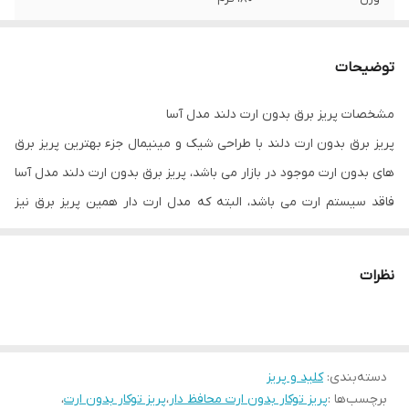
ولتاژ
220 ولت
توضیحات
مشخصات پریز برق بدون ارت دلند مدل آسا
پریز برق بدون ارت دلند با طراحی شیک و مینیمال جزء بهترین پریز برق
های بدون ارت موجود در بازار می باشد، پریز برق بدون ارت دلند مدل آسا
فاقد سیستم ارت می باشد، البته که مدل ارت دار همین پریز برق نیز
عرضه بازار شده است و همینطور در فروشگاه ابزارمپ موجود می باشد،
جنس بدنه پریز برق بدون ارت دلند از پلاستیک مستحکم می باشد و به
نظرات
همین منظور کیفیت ساخت بدنه این پریز برق بسیار بالا می باشد و
همینطور احتمال ترک برداشتگی و از بین رفتن بدنه براثر استفاده طولانی
مدت و فرسودگی بسیار کاهش یافته است .
دسته‌بندی
:
کلید و پریز
پریز برق دلند بدون ارت مدل آسا جزء پریز برق های تک فاز می باشد و
برچسب‌ها :
پریز توکار بدون ارت محافظ دار
،
پریز توکار بدون ارت
،
همینطور حداکثر جریان قابل تحمل توسط این پریز برق ۱۶ آمپر می باشد،