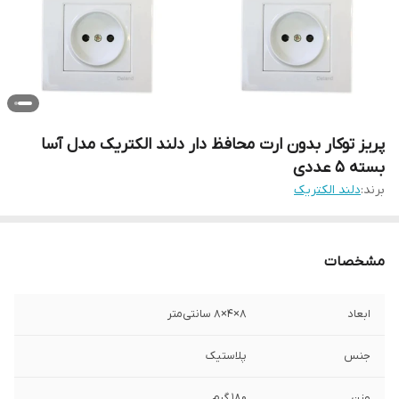
پریز توکار بدون ارت محافظ دار دلند الکتریک مدل آسا
بسته 5 عددی
برند:
دلند الکتریک
مشخصات
ابعاد
۸×۴×۸ سانتی‌متر
جنس
پلاستیک
وزن
180 گرم