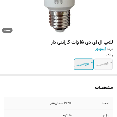
لامپ ال ای دی 15 وات گارانتی دار
برند:
آسونور
رنگ
آفتابی
مهتابی
مشخصات
ابعاد
۶x۶x۱۱ سانتی‌متر
وزن
56 گرم