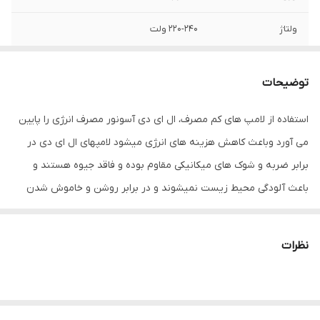
ولتاژ
220-240 ولت
توان
15 وات
توضیحات
نوع لامپ
ال ای دی LED
استفاده از لامپ های کم مصرف، ال ای دی آسونور مصرف انرژی را پایین
گا
12 ماه
می آورد وباعث کاهش هزینه های انرژی میشود لامپهای ال ای دی در
فرکانس
50 هرتز
برابر ضربه و شوک های میکانیکی مقاوم بوده و فاقد جیوه هستند و
باعث آلودگی محیط زیست نمیشوند و در برابر روشن و خاموش شدن
شکل
حبابی
زیاد مقاوم هستند و فاقد اشعه مادون قرمز و طول عمر زیاد میباشند.
نوع پایه
E27
نظرات