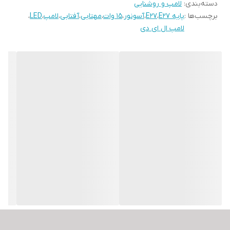
دسته‌بندی
:
لامپ و روشنایی
برچسب‌ها :
پایه E27
،
E27
،
آسونور
،
15 وات
،
مهتابی
،
آفتابی
،
لامپ
،
LED
،
لامپ ال ای دی