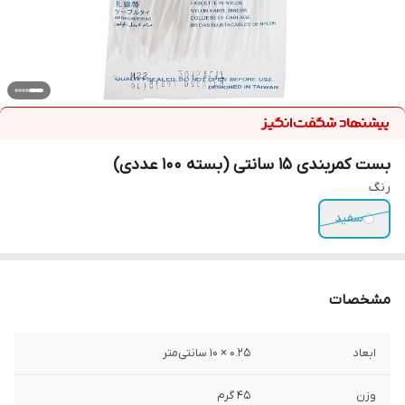
بست کمربندی 15 سانتی (بسته 100 عددی)
رنگ
سفید
مشخصات
ابعاد
۰.۲۵ × ۱۰ سانتی‌متر
وزن
45 گرم