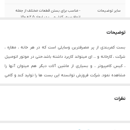
سایر توضیحات
- مناسب برای بستن قطعات مختلف از جمله
انواع سیم، کابل و ... - در ابعاد ۲.۵ × ۱۵۰
میلی‌متر - دارای تحمل نیرو تا وزن ۸.۱ کیلو‌گرم -
دارای رنگی روشن - دارای دمای عملیاتی ۸۵
توضیحات
درجه سانتی‌گراد - دارای استاندارد‌های ISO ۹۰۰۱
و ISO ۱۴۰۰۱
بست کمربندی از پر مصرفترین وسایلی است که در هر خانه ، مغازه ،
جنس
پلاستیک
شرکت ، کارخانه و ‏.‏‏.‏‏.‏ ای میتواند کاربرد داشته باشد‏.‏حتی در موتور اتومبیل
، کیس کامپیوتر ، و بسیاری از ماشین آلات دیگر هم میتوان آنها را
مشاهده نمود‏.‏ شرکت فروزش توانسته این بست ها را تولید کند و گامی
بزرگ در صنعت کشور بردارد. در واقع تفاوت اصلی بست های این برند با
سایر برندها در دوام بالای آن و مقاومت بیشتر در مقابل پارگی است.
نظرات