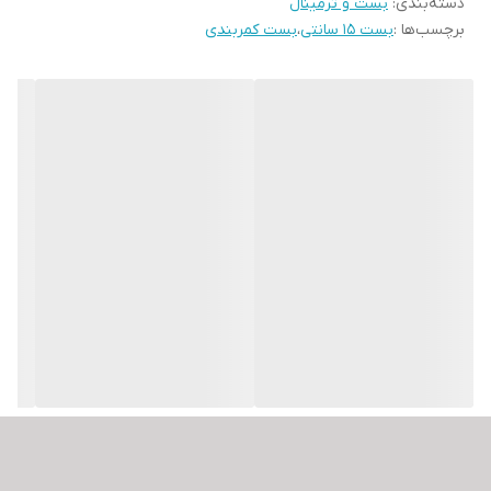
دسته‌بندی
:
بست و ترمینال
برچسب‌ها :
بست 15 سانتی
،
بست کمربندی