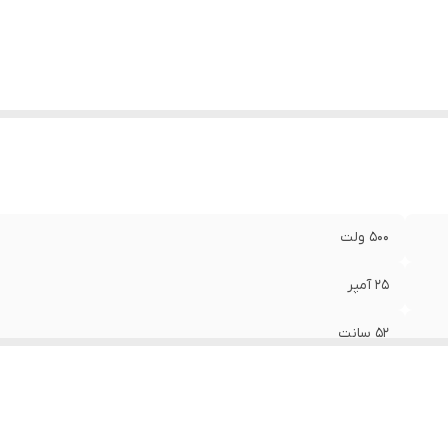
500 ولت
25 آمپر
۵۲ سانت
تابلوهای قدیمی
سرامیکی