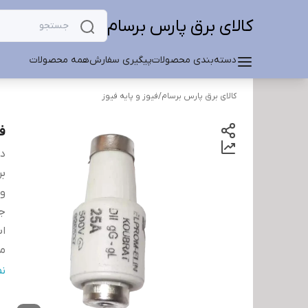
کالای برق پارس برسام
دسته‌بندی محصولات
پیگیری سفارش
همه محصولات
کالای برق پارس برسام
/
فیوز و پایه فیوز
فیو
دس
بر
ول
جر
اب
من
ج
ن