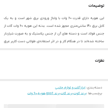
توضیحات
این هویه دارای قدرت 60 وات با ولتاژ ورودی برق شهر است و به یک
کابل برق 140 سانتی‌متری مجهز شده است. بدنه این هویه 60 وات گات از
جنس فولاد است و دسته های آن از جنس پلاستیک و به صورت شیاردار
ساخته شده‌اند تا در هنگام کار و در اثر استفاده‌ی طولانی دست کاربر عرق
نکند. نوک باریک و برفکی این هویه برقی به راحتی توسط پیچ های
موجود بر روی دستگاه تعویض می‌شوند و برای انجام لحیم کاری های
نظرات
متفاوت مناسب هستند. این هویه بسیار سبک و به وزن 110 گرم و با
ابعاد 23×3×2 سانتی‌متر ساخته شده است. این ابزار در بسته بندی به
وزن 130 گرم و با ابعاد 29×8×4 سانتی‌متر قرار داده شده است. این هویه
دسته‌بندی
:
ابزارآلات و لوازم جانبی
سبک و خوش دست قابلیت استفاده در کارهای الکترونیکی، عمومی
برچسب‌ها :
برند گوت
،
برند گات
،
برند goot
،
هویه
،
60 وات
صنعتی و تعمیراتی و خانگی را دارد و هچنین این گروه از هویه‌های لحیم
کاری دارای قابلیت تعویض شدن نوک هویه هستند.