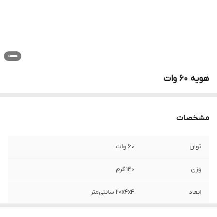
هویه 60 وات
مشخصات
توان
60 وات
وزن
140 گرم
ابعاد
۲۰x۴x۴ سانتی‌متر