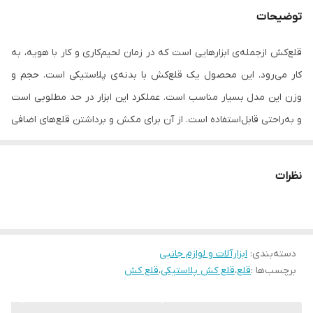
توضیحات
قلع‌کش ازجمله‌ی ابزارهایی است که در زمان لحیم‌کاری و کار با هویه، به
کار می‌رود. این محصول یک قلع‌کش با بدنه‌ی پلاستیکی است. حجم و
وزن این مدل بسیار مناسب است. عملکرد این ابزار در حد مطلوبی است
و به‌راحتی قابل‌استفاده است. از آن برای مکش و برداشتن قلع‌های اضافی
استفاده می‌کنند. این مدل با طول 20 سانتی‌متر ساخته‌شده و تنها 60 گرم
وزن دارد. بیشترین کاربرد این ابزار در تولید یا تعمیر برد‌های الکتریکی و
نظرات
الکترونیکی است. البته برای مصارف خانگی و انجام لحیم‌کاری در منزل، این
محصول کمک زیادی به شما می‌کند. اگر در زمان لحیم‌کاری بخواهید قلع
اضافی در محل موردنظرتان را از روی برد (به‌صورت کامل) بردارید، باید از
دسته‌بندی
:
ابزارآلات و لوازم جانبی
قلع‌کش استفاده کنید. برای به‌کارگیری این محصول ابتدا باید ضامن
برچسب‌ها :
قلع
،
قلع کش پلاستیکی
،
قلع کش
(پیستون) قلع‌کش را به داخل آن (سیلندر) فشار دهید تا قفل شود.
سپس سری هویه را روی قلع اضافی قرار داده و همزمان نوک قلع‌کش را